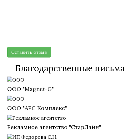
подготовили иск от имени моей жены, не так
дорого, иск приняли почтой, были вопросы в
суде, но это ошибки в самом свидетельстве о
рождении, все доделывают, работать с ними
буду еще."
Клиент "Оптимус Право"
г. Екатеринбург
Оставить отзыв
Благодарственные письма
ООО "Magnet-G"
ООО "АРС Комплекс"
Рекламное агентство "СтарЛайн"