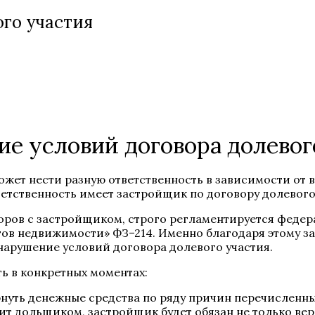
го участия
е условий договора долевог
ет нести разную ответственность в зависимости от в
тственность имеет застройщик по договору долевого 
оворов с застройщиком, строго регламентируется феде
ов недвижимости» ФЗ–214. Именно благодаря этому зак
 нарушение условий договора долевого участия.
 в конкретных моментах:
нуть денежные средства по ряду причин перечисленны
ит дольщиком, застройщик будет обязан не только вер