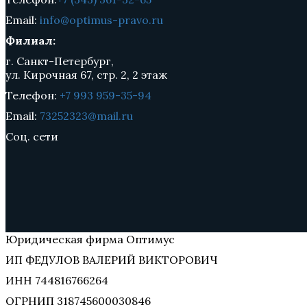
Email:
info@optimus-pravo.ru
Филиал:
г. Санкт-Петербург,
ул. Кирочная 67, стр. 2, 2 этаж
Телефон:
+7 993 959-35-94
Email:
73252323@mail.ru
Соц. сети
Юридическая фирма Оптимус
ИП ФЕДУЛОВ ВАЛЕРИЙ ВИКТОРОВИЧ
ИНН 744816766264
ОГРНИП 318745600030846